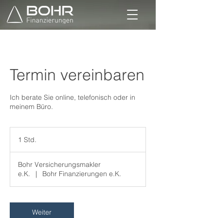
Termin vereinbaren
Ich berate Sie online, telefonisch oder in
meinem Büro.
1 Std.
1
S
t
Bohr Versicherungsmakler
d
e.K.
|
Bohr Finanzierungen e.K.
Weiter