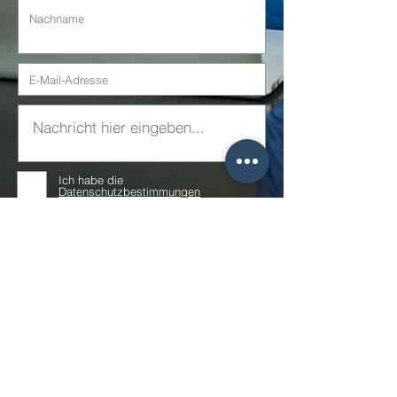
Ich habe die
Datenschutzbestimmungen
gelesen und akzeptiere diese.
Jetzt absenden
Impressum |
Datenschutzerklärung
So finden Sie mich auch.