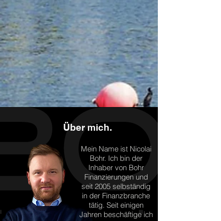
Über mich.
Mein Name ist Nicolai
Bohr. Ich bin der
Inhaber von Bohr
Finanzierungen und
seit 2005 selbständig
in der Finanzbranche
tätig. Seit einigen
Jahren beschäftige ich